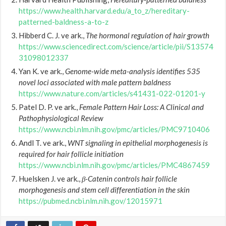
https://www.health.harvard.edu/a_to_z/hereditary-
patterned-baldness-a-to-z
Hibberd C. J. ve ark.,
The hormonal regulation of hair growth
https://www.sciencedirect.com/science/article/pii/S13574
31098012337
Yan K. ve ark.,
Genome-wide meta-analysis identifies 535
novel loci associated with male pattern baldness
https://www.nature.com/articles/s41431-022-01201-y
Patel D. P. ve ark.,
Female Pattern Hair Loss: A Clinical and
Pathophysiological Review
https://www.ncbi.nlm.nih.gov/pmc/articles/PMC9710406
Andl T. ve ark.,
WNT signaling in epithelial morphogenesis is
required for hair follicle initiation
https://www.ncbi.nlm.nih.gov/pmc/articles/PMC4867459
Huelsken J. ve ark.,
β-Catenin controls hair follicle
morphogenesis and stem cell differentiation in the skin
https://pubmed.ncbi.nlm.nih.gov/12015971