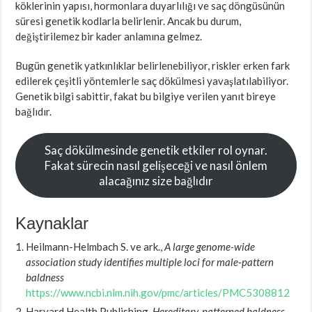
köklerinin yapısı, hormonlara duyarlılığı ve saç döngüsünün
süresi genetik kodlarla belirlenir. Ancak bu durum,
değiştirilemez bir kader anlamına gelmez.
Bugün genetik yatkınlıklar belirlenebiliyor, riskler erken fark
edilerek çeşitli yöntemlerle saç dökülmesi yavaşlatılabiliyor.
Genetik bilgi sabittir, fakat bu bilgiye verilen yanıt bireye
bağlıdır.
Saç dökülmesinde genetik etkiler rol oynar.
Fakat sürecin nasıl gelişeceği ve nasıl önlem
alacağınız size bağlıdır
Kaynaklar
Heilmann-Helmbach S. ve ark.,
A large genome-wide
association study identifies multiple loci for male-pattern
baldness
https://www.ncbi.nlm.nih.gov/pmc/articles/PMC5308812
Harvard Health Publishing,
Hereditary-patterned baldness