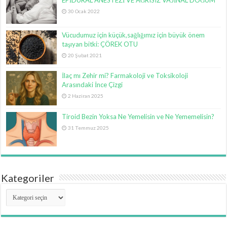
EPİDURAL ANESTEZİ VE AĞRISIZ VAJİNAL DOĞUM
30 Ocak 2022
Vücudumuz için küçük,sağlığımız için büyük önem
taşıyan bitki: ÇÖREK OTU
20 Şubat 2021
İlaç mı Zehir mi? Farmakoloji ve Toksikoloji
Arasındaki İnce Çizgi
2 Haziran 2025
Tiroid Bezin Yoksa Ne Yemelisin ve Ne Yememelisin?
31 Temmuz 2025
Kategoriler
Kategoriler