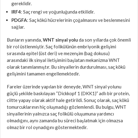
gereklidir.
IRF4
: Saç rengi ve yoğunluğunda etkilidir.
PDGFA
: Saç kökü hücrelerinin çoğalmasını ve beslenmesini
sağlar.
Bunların yanında,
WNT sinyal yolu
da son yıllarda çok önemli
bir rol üstlenmiştir. Saç folikülünün embriyonik gelişimi
sırasında epitel (üst deri) ve mezenşim (bağ dokusu)
arasındaki ilk sinyal iletişimini başlatan mekanizma WNT
olarak tanımlanmıştır. Bu sinyallerin durdurulması, saç kökü
gelişimini tamamen engellemektedir.
Fareler üzerinde yapılan bir deneyde, WNT sinyal yolunu
güçlü şekilde baskılayan “Dickkopf 1 (DKK1)” adlı bir protein,
ciltte yapay olarak aktif hale getirildi. Sonuç olarak, saç kökü
tomurcuklarının hiç oluşmadığı gözlemlendi. Bu bulgu, WNT
sinyallerinin yalnızca saç folikülü oluşumuna yardımcı
olmadığını, aynı zamanda bu süreci başlatmak için olmazsa
olmaz bir rol oynadığını göstermektedir.