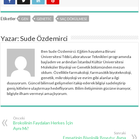
Etiketler
GEN
GENETIC
SAÇ DÖKÜLMESI
Yazar: Sude Özdemirci
Ben Sude Özdemirci. Eğitim hayatıma Biruni
Üniversitesi Tıbbi Laboratuvar Teknikleri programında
başladım ve ardından İstanbul Kültür Üniversitesi
Moleküler Biyoloji ve Genetik bölümünden mezun
oldum. Özellikle farmakoloji, farmasötik biyoteknoloji,
genetik, mikrobiyoloji ve evrim gibi alanlara ilgi
duyuyorum. Güncel bilimsel gelişmeleri takip ederek bilgiyi sadeleştirip
geniş kitlelere ulaştırmayı hedefliyorum. Bilim iletişiminin gücüne inanıyor,
bilgiyle ilham vermeyi amaçlıyorum.
Önceki
Brokolinin Faydaları Herkes İçin
Aynı Mı?
Sonraki
Empatinin Biyolojik Boyutu: Ayna