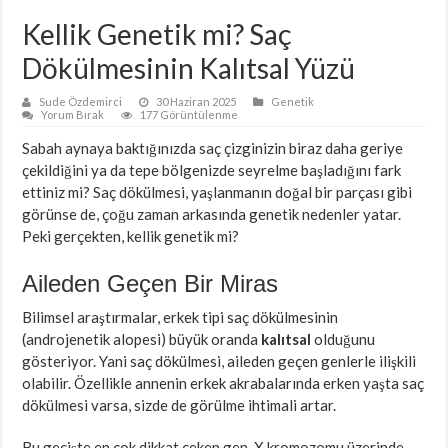
Kellik Genetik mi? Saç
Dökülmesinin Kalıtsal Yüzü
Sude Özdemirci
30 Haziran 2025
Genetik
Yorum Bırak
177 Görüntülenme
Sabah aynaya baktığınızda saç çizginizin biraz daha geriye
çekildiğini ya da tepe bölgenizde seyrelme başladığını fark
ettiniz mi? Saç dökülmesi, yaşlanmanın doğal bir parçası gibi
görünse de, çoğu zaman arkasında genetik nedenler yatar.
Peki gerçekten, kellik genetik mi?
Aileden Geçen Bir Miras
Bilimsel araştırmalar, erkek tipi saç dökülmesinin
(androjenetik alopesi) büyük oranda
kalıtsal
olduğunu
gösteriyor. Yani saç dökülmesi, aileden geçen genlerle ilişkili
olabilir. Özellikle annenin erkek akrabalarında erken yaşta saç
dökülmesi varsa, sizde de görülme ihtimali artar.
Bu geçişte en çok dikkat çeken gen, X kromozomu üzerinde