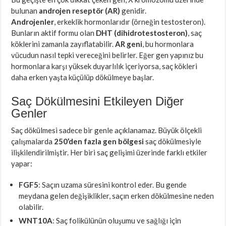
bulunan
androjen reseptör (AR)
genidir.
Androjenler
, erkeklik hormonlarıdır (örneğin testosteron).
Bunların aktif formu olan
DHT (dihidrotestosteron)
, saç
köklerini zamanla zayıflatabilir.
AR geni
, bu hormonlara
vücudun nasıl tepki vereceğini belirler. Eğer gen yapınız bu
hormonlara karşı yüksek duyarlılık içeriyorsa, saç kökleri
daha erken yaşta küçülüp dökülmeye başlar.
Saç Dökülmesini Etkileyen Diğer
Genler
Saç dökülmesi sadece bir genle açıklanamaz. Büyük ölçekli
çalışmalarda
250’den fazla gen bölgesi
saç dökülmesiyle
ilişkilendirilmiştir. Her biri saç gelişimi üzerinde farklı etkiler
yapar:
FGF5
: Saçın uzama süresini kontrol eder. Bu gende
meydana gelen değişiklikler, saçın erken dökülmesine neden
olabilir.
WNT10A
: Saç folikülünün oluşumu ve sağlığı için