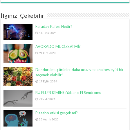
İlginizi Çekebilir
Faraday Kafesi Nedir?
4 Nisan 2021
AVOKADO MUCİZEVİ Mİ?
9 Ekim 2020
Dondurulmuş ürünler daha ucuz ve daha besleyici bir
seçenek olabilir!
17 Eylül 2024
BU ELLER KİMİN? :Yabancı El Sendromu
7 Ocak 2021
Plasebo etkisi gerçek mi?
25 Aralık 2020