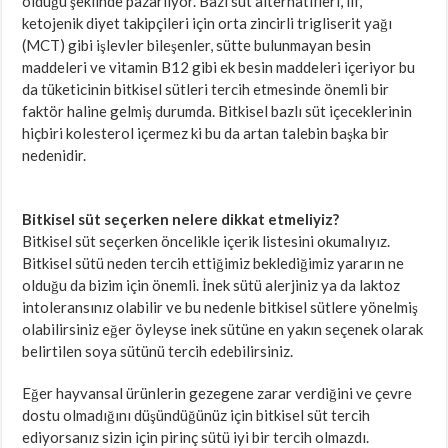
olduğu şeklinde pazarlıyor. Bazı süt alternatifleri, lif,
ketojenik diyet takipçileri için orta zincirli trigliserit yağı
(MCT) gibi işlevler bileşenler, sütte bulunmayan besin
maddeleri ve vitamin B12 gibi ek besin maddeleri içeriyor bu
da tüketicinin bitkisel sütleri tercih etmesinde önemli bir
faktör haline gelmiş durumda. Bitkisel bazlı süt içeceklerinin
hiçbiri kolesterol içermez ki bu da artan talebin başka bir
nedenidir.
Bitkisel süt seçerken nelere dikkat etmeliyiz?
Bitkisel süt seçerken öncelikle içerik listesini okumalıyız.
Bitkisel sütü neden tercih ettiğimiz beklediğimiz yararın ne
olduğu da bizim için önemli. İnek sütü alerjiniz ya da laktoz
intoleransınız olabilir ve bu nedenle bitkisel sütlere yönelmiş
olabilirsiniz eğer öyleyse inek sütüne en yakın seçenek olarak
belirtilen soya sütünü tercih edebilirsiniz.
Eğer hayvansal ürünlerin gezegene zarar verdiğini ve çevre
dostu olmadığını düşündüğünüz için bitkisel süt tercih
ediyorsanız sizin için pirinç sütü iyi bir tercih olmazdı.