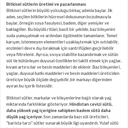
Bitkisel sütlerin üretimi ve pazarlanması
Bitkisel sütlerin büyülü yolculuğu birkaç adımla başlar. İlk
adım, seçilen bitkilerin hücresel dokusunun bozulmasıyla
başlar, örneğin soya fasulyesi, badem, diğer yemişler ve
baklagiller. Bu büyülü ritüel, basit bir şekilde, baz bileşenini
suda yumuşatmak ve ardından öğütmekle tamamlanır. Temel
karışım, istenmeyen elementleri uzaklaştırmak için ısıtılabilir,
enzimleri devre dışı bırakmak için santrifüjden geçirilebilir
veya filtrelenir. Ayrıca, sıvıya stabilite kazandırmak ve sütün
süt ile bütünleşen duyusal özelliklerini taklit etmek için yağlar,
kıvam artırıcılar ve besin maddeleri de eklenir. Baz bileşenleri,
yağlar, duyusal katkı maddeleri ve besin maddeleri üreticiden
üreticiye büyük ölçüde değişebilir, bir markayı diğerinden
ayıran bu içerik listesidir.
Bitkisel sütler, markalar ve bileşenlerine bağlı olarak yağ
miktarında farklılıklar gösteriyor.
Hindistan cevizi sütü,
daha yüksek yağ içeriğine sahipken badem sütü daha
düşük yağ içeriyor.
Son zamanlarda bazı süt üreticileri,
“barista tarzı” sütler sunarak büyük ilgi uyandırdı. Yulaf sütü