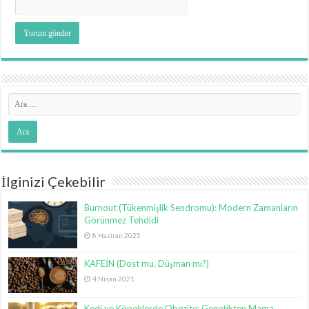
İlginizi Çekebilir
Burnout (Tükenmişlik Sendromu): Modern Zamanların
Görünmez Tehdidi
8 Haziran 2025
KAFEİN (Dost mu, Düşman mı?)
4 Nisan 2021
Kedi ve Köpeklerde Obezite: Genetikten Mama