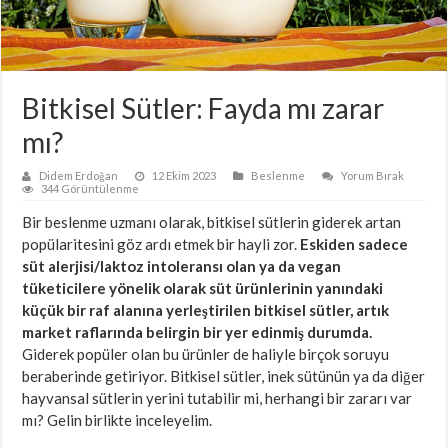
Bitkisel Sütler: Fayda mı zarar
mı?
Didem Erdoğan
12 Ekim 2023
Beslenme
Yorum Bırak
344 Görüntülenme
Bir beslenme uzmanı olarak, bitkisel sütlerin giderek artan
popülaritesini göz ardı etmek bir hayli zor.
Eskiden sadece
süt alerjisi/laktoz intoleransı olan ya da vegan
tüketicilere yönelik olarak süt ürünlerinin yanındaki
küçük bir raf alanına yerleştirilen bitkisel sütler, artık
market raflarında belirgin bir yer edinmiş durumda.
Giderek popüler olan bu ürünler de haliyle birçok soruyu
beraberinde getiriyor. Bitkisel sütler, inek sütünün ya da diğer
hayvansal sütlerin yerini tutabilir mi, herhangi bir zararı var
mı? Gelin birlikte inceleyelim.