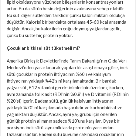
lipid oksidasyonu yüzünden bileşenlerin konsantrasyonları
artar. Bu da sütün besin değerinin azalmasına sebep olabilir.
Bu süt, diğer sütlerden farklıdır çünkü kalori miktarı oldukça
düşüktür. Kalorisi bir bardakta ortalama 45-60 kcal arasında
değişir. Ancak, bu kalorilerin çoğu doymuş yağlardan gelir,
çünkü bu sütte hiç protein yoktur.
Çocuklar bitkisel süt tüketmeli mi?
Amerika Birleşik Devletleri’nde Tarım Bakanlığı’nın Gıda Veri
Merkezi’nden yararlanarak yapılan bir araştırmaya göre, inek
sütü çocukların protein ihtiyacının %60’ı ve kalsiyum
ihtiyacının yaklaşık %42’sini karşılamaktadır. Bir bardak
yağsız süt, B12 vitamini gereksinimlerinin üzerine çıkarken,
aynı zamanda folik asit (RDI’nin %0.8’i) ve D vitamini (RDI’nin
%20’si) içerir. Badem sütü, günlük kalsiyum ihtiyacının
yaklaşık %70’ini karşılamada başarılıdır ve karbonhidrat ve
yağ miktarı düşüktür. Ancak, aynı yaş grubu için önerilen
günlük protein alımının sadece %10’unu karşılar. Oysa bir
porsiyon inek sütü, aynı miktarda proteinin yarısından
fazlasını sağlar. Badem sütü büyüme çağındaki çocuklar için