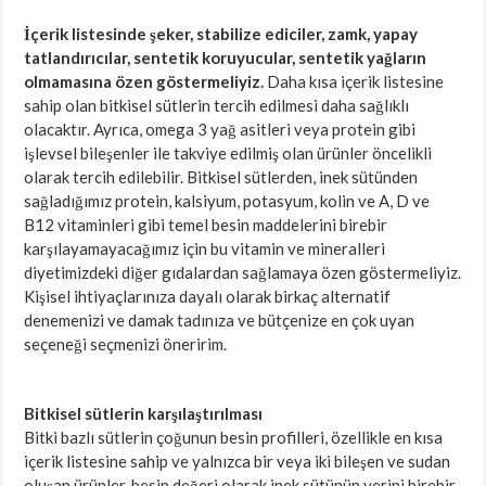
İçerik listesinde şeker, stabilize ediciler, zamk, yapay
tatlandırıcılar, sentetik koruyucular, sentetik yağların
olmamasına özen göstermeliyiz.
Daha kısa içerik listesine
sahip olan bitkisel sütlerin tercih edilmesi daha sağlıklı
olacaktır. Ayrıca, omega 3 yağ asitleri veya protein gibi
işlevsel bileşenler ile takviye edilmiş olan ürünler öncelikli
olarak tercih edilebilir. Bitkisel sütlerden, inek sütünden
sağladığımız protein, kalsiyum, potasyum, kolin ve A, D ve
B12 vitaminleri gibi temel besin maddelerini birebir
karşılayamayacağımız için bu vitamin ve mineralleri
diyetimizdeki diğer gıdalardan sağlamaya özen göstermeliyiz.
Kişisel ihtiyaçlarınıza dayalı olarak birkaç alternatif
denemenizi ve damak tadınıza ve bütçenize en çok uyan
seçeneği seçmenizi öneririm.
Bitkisel sütlerin karşılaştırılması
Bitki bazlı sütlerin çoğunun besin profilleri, özellikle en kısa
içerik listesine sahip ve yalnızca bir veya iki bileşen ve sudan
oluşan ürünler, besin değeri olarak inek sütünün yerini birebir