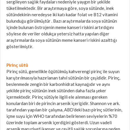
sergileyen sağlık faydaları nedeniyle yaygın bir şekilde
tüketilmektedir. Bir araştırmaya göre, soya sütünde, inek
sütündekinin neredeyse iki katı kadar folat ve B12 vitamini
bulunduğu görülmüştür . Bazı araştırmalarda soya sütünün
içinde bulunan östrojenin meme kanseri riskini artırdığını
söylese de veriler oldukça yetersiz hatta yapılan diğer
araştırmalarda soya sütünün meme kanseri riskini azalttığı
gösterilmiştir.
Pirinç sütü
Pirinç sütü, genellikle öğütülmüş kahverengi pirinç ile suyun
karıştırılmasıyla hazırlanan tahıl sütünün bir çeşididir. Pirinç,
beslenmede zengin bir karbonhidrat kaynağıdır ve aynı
şekilde pirinç sütünün inek sütünden daha fazla şeker
içermektedir. Pirinç sütüyle ilgili ele alınması gereken
konulardan biri de pirincin arsenik içeriğidir. Shannon ve ark.
tarafından yapılan bir çalışma, ABD’deki bazı pirinç sütlerinin,
içme suyu için WHO tarafından belirlenen seviyelerin %70
üzerinde toplam arsenik içerdiğini gösterdi. Uzun vadeli
arsenik maruziyeti kanser ve çeşitli sağlık sorunlarına neden