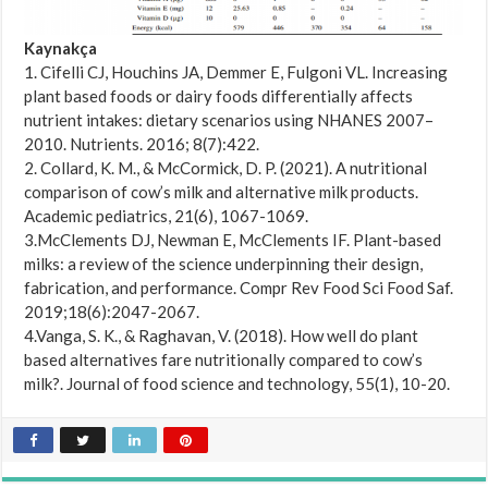
Kaynakça
1. Cifelli CJ, Houchins JA, Demmer E, Fulgoni VL. Increasing
plant based foods or dairy foods differentially affects
nutrient intakes: dietary scenarios using NHANES 2007–
2010. Nutrients. 2016; 8(7):422.
2. Collard, K. M., & McCormick, D. P. (2021). A nutritional
comparison of cow’s milk and alternative milk products.
Academic pediatrics, 21(6), 1067-1069.
3.McClements DJ, Newman E, McClements IF. Plant-based
milks: a review of the science underpinning their design,
fabrication, and performance. Compr Rev Food Sci Food Saf.
2019;18(6):2047-2067.
4.Vanga, S. K., & Raghavan, V. (2018). How well do plant
based alternatives fare nutritionally compared to cow’s
milk?. Journal of food science and technology, 55(1), 10-20.