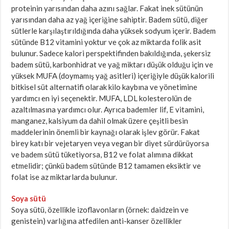
proteinin yarısından daha azını sağlar. Fakat inek sütünün
yarısından daha az yağ içeriğine sahiptir. Badem sütü, diğer
sütlerle karşılaştırıldığında daha yüksek sodyum içerir. Badem
sütünde B12 vitamini yoktur ve çok az miktarda folik asit
bulunur. Sadece kalori perspektifinden bakıldığında, şekersiz
badem sütü, karbonhidrat ve yağ miktarı düşük olduğu için ve
yüksek MUFA (doymamış yağ asitleri) içeriğiyle düşük kalorili
bitkisel süt alternatifi olarak kilo kaybına ve yönetimine
yardımcı en iyi seçenektir. MUFA, LDL kolesterolün de
azaltılmasına yardımcı olur. Ayrıca bademler lif, E vitamini,
manganez, kalsiyum da dahil olmak üzere çeşitli besin
maddelerinin önemli bir kaynağı olarak işlev görür. Fakat
birey katı bir vejetaryen veya vegan bir diyet sürdürüyorsa
ve badem sütü tüketiyorsa, B12 ve folat alımına dikkat
etmelidir; çünkü badem sütünde B12 tamamen eksiktir ve
folat ise az miktarlarda bulunur.
Soya sütü
Soya sütü, özellikle izoflavonların (örnek: daidzein ve
genistein) varlığına atfedilen anti-kanser özellikler