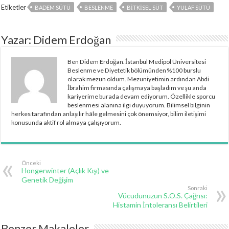
Etiketler
BADEM SÜTÜ
BESLENME
BITKISEL SÜT
YULAF SÜTÜ
Yazar: Didem Erdoğan
Ben Didem Erdoğan. İstanbul Medipol Üniversitesi
Beslenme ve Diyetetik bölümünden %100 burslu
olarak mezun oldum. Mezuniyetimin ardından Abdi
İbrahim firmasında çalışmaya başladım ve şu anda
kariyerime burada devam ediyorum. Özellikle sporcu
beslenmesi alanına ilgi duyuyorum. Bilimsel bilginin
herkes tarafından anlaşılır hâle gelmesini çok önemsiyor, bilim iletişimi
konusunda aktif rol almaya çalışıyorum.
Önceki
Hongerwinter (Açlık Kışı) ve
Genetik Değişim
Sonraki
Vücudunuzun S.O.S. Çağrısı:
Histamin İntoleransı Belirtileri
Benzer Makaleler