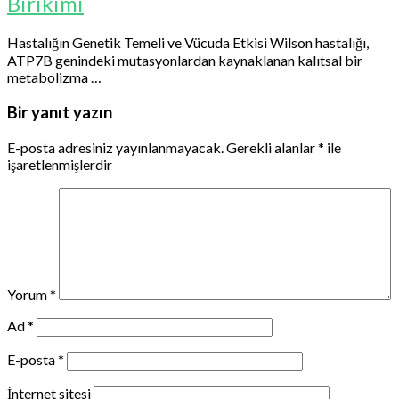
Birikimi
Hastalığın Genetik Temeli ve Vücuda Etkisi Wilson hastalığı,
ATP7B genindeki mutasyonlardan kaynaklanan kalıtsal bir
metabolizma …
Bir yanıt yazın
E-posta adresiniz yayınlanmayacak.
Gerekli alanlar
*
ile
işaretlenmişlerdir
Yorum
*
Ad
*
E-posta
*
İnternet sitesi