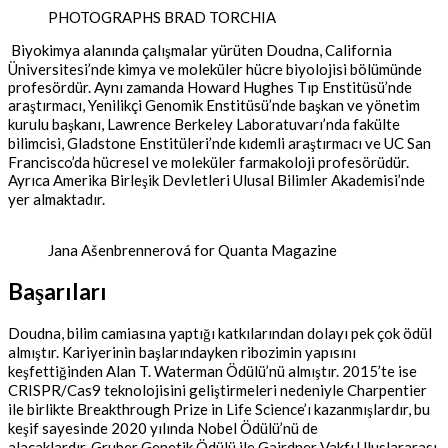
PHOTOGRAPHS BRAD TORCHIA
Biyokimya alanında çalışmalar yürüten Doudna, California
Üniversitesi’nde kimya ve moleküler hücre biyolojisi bölümünde
profesördür. Aynı zamanda Howard Hughes Tıp Enstitüsü’nde
araştırmacı, Yenilikçi Genomik Enstitüsü’nde başkan ve yönetim
kurulu başkanı, Lawrence Berkeley Laboratuvarı’nda fakülte
bilimcisi, Gladstone Enstitüleri’nde kıdemli araştırmacı ve UC San
Francisco’da hücresel ve moleküler farmakoloji profesörüdür.
Ayrıca Amerika Birleşik Devletleri Ulusal Bilimler Akademisi’nde
yer almaktadır.
Jana Ašenbrennerová for Quanta Magazine
Başarıları
Doudna, bilim camiasına yaptığı katkılarından dolayı pek çok ödül
almıştır. Kariyerinin başlarındayken ribozimin yapısını
keşfettiğinden Alan T. Waterman Ödülü’nü almıştır. 2015’te ise
CRISPR/Cas9 teknolojisini geliştirmeleri nedeniyle Charpentier
ile birlikte Breakthrough Prize in Life Science’ı kazanmışlardır, bu
keşif sayesinde 2020 yılında Nobel Ödülü’nü de
alacaklardır. Gruber Genetik Ödülü ile Gairdner Vakfı Uluslararası