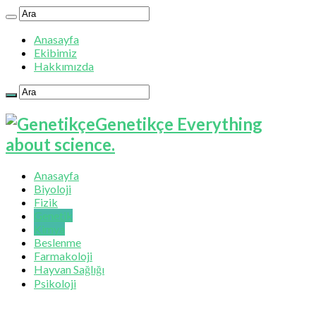
Anasayfa
Ekibimiz
Hakkımızda
Genetikçe Everything
about science.
Anasayfa
Biyoloji
Fizik
Genetik
Kimya
Beslenme
Farmakoloji
Hayvan Sağlığı
Psikoloji