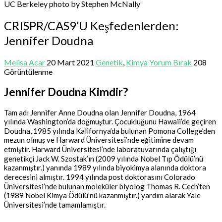
UC Berkeley photo by Stephen McNally
CRISPR/CAS9’U Keşfedenlerden:
Jennifer Doudna
Melisa Acar
20 Mart 2021
Genetik
,
Kimya
Yorum Bırak
208
Görüntülenme
Jennifer Doudna Kimdir?
Tam adı Jennifer Anne Doudna olan Jennifer Doudna, 1964
yılında Washington’da doğmuştur. Çocukluğunu Hawaii’de geçiren
Doudna, 1985 yılında Kalifornya’da bulunan Pomona College’den
mezun olmuş ve Harward Üniversitesi’nde eğitimine devam
etmiştir. Harward Üniversitesi’nde laboratuvarında çalıştığı
genetikçi Jack W. Szostak’ın (2009 yılında Nobel Tıp Ödülü’nü
kazanmıştır.) yanında 1989 yılında biyokimya alanında doktora
derecesini almıştır. 1994 yılında post doktorasını Colorado
Üniversitesi’nde bulunan moleküler biyolog Thomas R. Cech’ten
(1989 Nobel Kimya Ödülü’nü kazanmıştır.) yardım alarak Yale
Üniversitesi’nde tamamlamıştır.