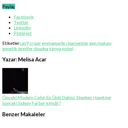
Paylaş
Facebook
Twitter
LinkedIn
Pinterest
Etiketler
cas9
crıspr
emmanuelle charpentier
gen makası
genetik
jennifer doudna
kimya
nobel
Yazar: Melisa Acar
Önceki
Modern Çağın En Ünlü Dahisi: Stephen Hawking
Sonraki
Sidney Farber kimdir?
Benzer Makaleler