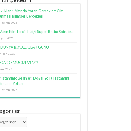
şıklıkların Altında Yatan Gerçekler: Cilt
anması Bilimsel Gerçekleri
Haziran 2025
’nın Bile Tercih Ettiği Süper Besin: Spirulina
Eylül 2025
DÜNYA BİYOLOGLAR GÜNÜ
Nisan 2021
KADO MUCİZEVİ Mİ?
kim 2020
histaminik Besinler: Doğal Yolla Histamini
tmanın Yolları
Haziran 2025
egoriler
goriler