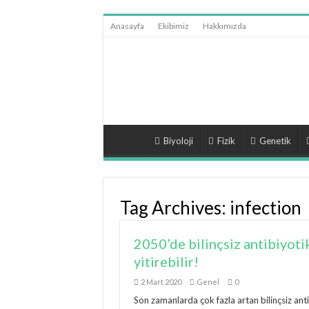
Anasayfa
Ekibimiz
Hakkımızda
Biyoloji
Fizik
Genetik
Tag Archives:
infection
2050’de bilinçsiz antibiyoti
yitirebilir!
2 Mart 2020
Genel
0
Son zamanlarda çok fazla artan bilinçsiz ant