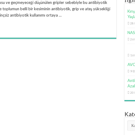
u ve geçmeyeceği düşünülen gripler sebebiyle bu antibiyotik
 toplumun belli bir kesiminin antibiyotik, grip ve ateş yüksekliği
Kırı
linçsiz antibiyotik kullanımı ortaya …
Yaşl
28 
NASA
26 
16 
AVO
9 E
Anti
Azal
20 
Kat
Kate