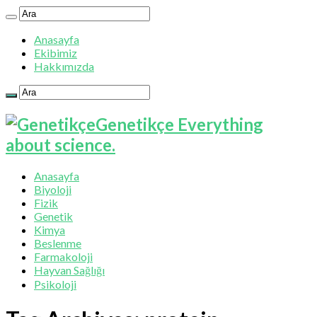
Anasayfa
Ekibimiz
Hakkımızda
Genetikçe Everything
about science.
Anasayfa
Biyoloji
Fizik
Genetik
Kimya
Beslenme
Farmakoloji
Hayvan Sağlığı
Psikoloji