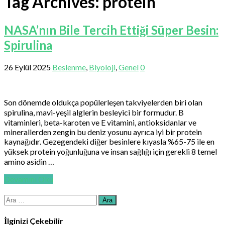
Tag Archives:
protein
NASA’nın Bile Tercih Ettiği Süper Besin:
Spirulina
26 Eylül 2025
Beslenme
,
Biyoloji
,
Genel
0
Son dönemde oldukça popülerleşen takviyelerden biri olan
spirulina, mavi-yeşil alglerin besleyici bir formudur. B
vitaminleri, beta-karoten ve E vitamini, antioksidanlar ve
minerallerden zengin bu deniz yosunu ayrıca iyi bir protein
kaynağıdır. Gezegendeki diğer besinlere kıyasla %65-75 ile en
yüksek protein yoğunluğuna ve insan sağlığı için gerekli 8 temel
amino asidin …
Devamını Oku
Arama:
İlginizi Çekebilir