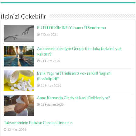
İlginizi Çekebilir
BU ELLER KİMİN? :Yabancı El Sendromu
7 Ocak 2021
Aç karnına kardiyo: Gerçekten daha fazla mı yağ
yaktırır?
21 Ekim 2025
Balık Yağı mı (Trigliserit) yoksa Krill Yağı mı
(Fosfolipid)?
16 Nisan 2026
Anne Karnında Cinsiyet Nasıl Belirleniyor?
28 Haziran 2025
Taksonominin Babası: Carolus Linnaeus
12 Mart 2021