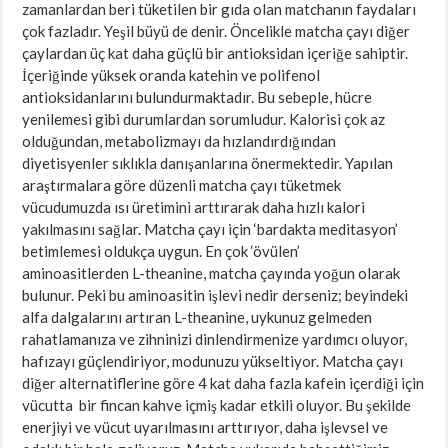
zamanlardan beri tüketilen bir gıda olan matchanın faydaları
çok fazladır. Yeşil büyü de denir. Öncelikle matcha çayı diğer
çaylardan üç kat daha güçlü bir antioksidan içeriğe sahiptir.
İçeriğinde yüksek oranda katehin ve polifenol
antioksidanlarını bulundurmaktadır. Bu sebeple, hücre
yenilemesi gibi durumlardan sorumludur. Kalorisi çok az
olduğundan, metabolizmayı da hızlandırdığından
diyetisyenler sıklıkla danışanlarına önermektedir. Yapılan
araştırmalara göre düzenli matcha çayı tüketmek
vücudumuzda ısı üretimini arttırarak daha hızlı kalori
yakılmasını sağlar. Matcha çayı için ‘bardakta meditasyon’
betimlemesi oldukça uygun. En çok ‘övülen’
aminoasitlerden L-theanine, matcha çayında yoğun olarak
bulunur. Peki bu aminoasitin işlevi nedir derseniz; beyindeki
alfa dalgalarını artıran L-theanine, uykunuz gelmeden
rahatlamanıza ve zihninizi dinlendirmenize yardımcı oluyor,
hafızayı güçlendiriyor, modunuzu yükseltiyor. Matcha çayı
diğer alternatiflerine göre 4 kat daha fazla kafein içerdiği için
vücutta bir fincan kahve içmiş kadar etkili oluyor. Bu şekilde
enerjiyi ve vücut uyarılmasını arttırıyor, daha işlevsel ve