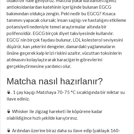
odaklı bir hale geliyoruz. Matcha yukarıda bahsettiğimiz
antioksidanlardan katehinin içeriğinde bulunan EGCG
bakımından oldukça zengin. Peki nedir bu EGCG? Kısaca
tanımını yapacak olursak; insan sağlığı ve hastalığını etkileme
potansiyeli nedeniyle temel araştırmalar altında bir
polifenoldür. EGCG birçok diyet takviyesinde kullanılır.
EGCG’ nin birçok faydası bulunur, LDL kolesterol seviyesini
düşürür, kan şekerini dengeler, damardaki yağlanmaların
önüne geçerek kalp krizi riskini azaltır, vücuttan toksinlerin
atılmasını kolaylaştırarak karaciğerin görevlerini
gerçekleştirmesine yardımcı olur.
Matcha nasıl hazırlanır?
🍵. 1 çay kaşığı Matchaya 70-75 °C sıcaklığında bir miktar su
ilave ediniz.
🍵 Whisker ile zigzag hareketi ile köpürene kadar
olabildiğince hızlı şekilde karıştırınız.
🍵 Ardından üzerine biraz daha su ilave edip (yaklaşık 160-