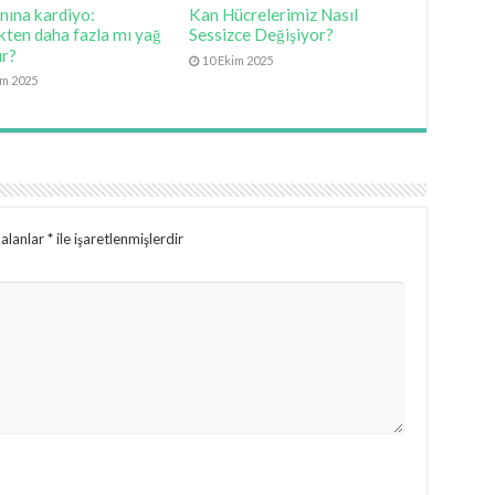
nına kardiyo:
Kan Hücrelerimiz Nasıl
kten daha fazla mı yağ
Sessizce Değişiyor?
ır?
10 Ekim 2025
im 2025
 alanlar
*
ile işaretlenmişlerdir