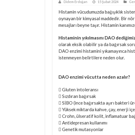
Didem Erdoğan
15 Şubat 2024
Gen
Histamin vücudumuzda bağışıklık sistemi
oynayan bir kimyasal maddedir. Bir nö
mesajları beyne taşır. Histamin kanımızd
Histaminin yıkılmasını DAO dediğimiz
olarak eksik olabilir ya da bağırsak so
DAO enzimi histamini yıkamayınca his
istenmeyen belirtilere neden olur.
DAO enzimi vücutta neden azalır?
 Gluten intoleransı
 Sızdıran bağırsak
 SİBO (ince bağırsakta aşırı bakteri ü
 Yüksek miktarda kahve, çay, enerji içe
 Crohn, ülseratif kolit, inflamatuar ba
 Antidepresan kullanımı
 Genetik mutasyonlar