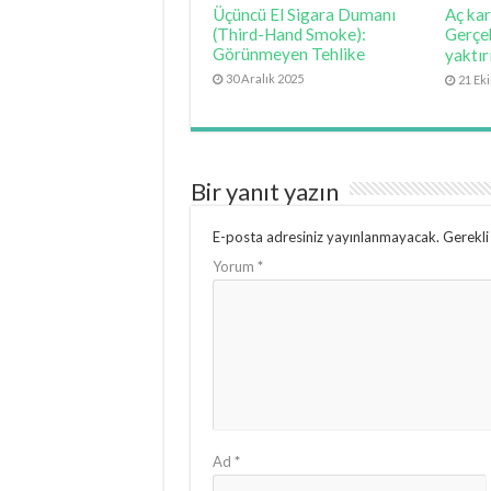
Üçüncü El Sigara Dumanı
Aç kar
(Third-Hand Smoke):
Gerçe
Görünmeyen Tehlike
yaktır
30 Aralık 2025
21 Ek
Bir yanıt yazın
E-posta adresiniz yayınlanmayacak.
Gerekli
Yorum
*
Ad
*