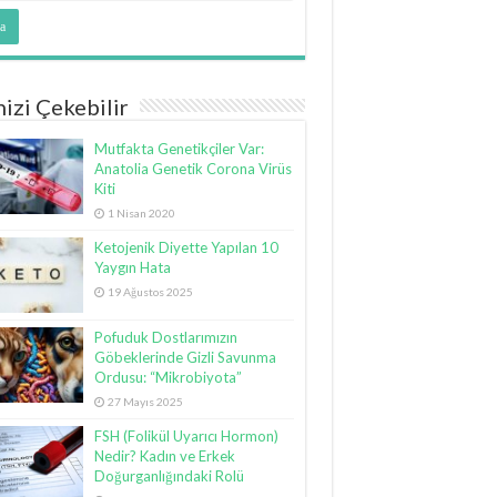
nizi Çekebilir
Mutfakta Genetikçiler Var:
Anatolia Genetik Corona Virüs
Kiti
1 Nisan 2020
Ketojenik Diyette Yapılan 10
Yaygın Hata
19 Ağustos 2025
Pofuduk Dostlarımızın
Göbeklerinde Gizli Savunma
Ordusu: “Mikrobiyota”
27 Mayıs 2025
FSH (Folikül Uyarıcı Hormon)
Nedir? Kadın ve Erkek
Doğurganlığındaki Rolü