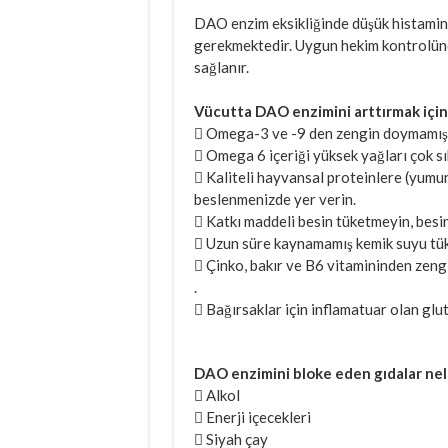
DAO enzim eksikliğinde düşük histamin
gerekmektedir. Uygun hekim kontrolünde
sağlanır.
Vücutta DAO enzimini arttırmak için
 Omega-3 ve -9 den zengin doymamış ya
 Omega 6 içeriği yüksek yağları çok 
 Kaliteli hayvansal proteinlere (yumurt
beslenmenizde yer verin.
 Katkı maddeli besin tüketmeyin, besinl
 Uzun süre kaynamamış kemik suyu tüke
 Çinko, bakır ve B6 vitamininden zengin 
.
 Bağırsaklar için inflamatuar olan glu
DAO enzimini bloke eden gıdalar nel
 Alkol
 Enerji içecekleri
 Siyah çay