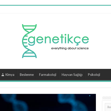
Kimya
Beslenme
Farmakoloji
Hayvan Sağlığı
Psikoloji