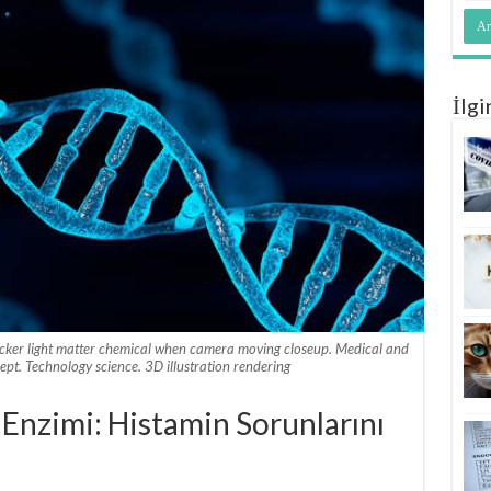
İlgi
cker light matter chemical when camera moving closeup. Medical and
ept. Technology science. 3D illustration rendering
Enzimi: Histamin Sorunlarını