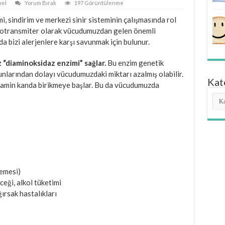
el
Yorum Bırak
197 Görüntülenme
, sindirim ve merkezi sinir sisteminin çalışmasında rol
rotransmiter olarak vücudumuzdan gelen önemli
a bizi alerjenlere karşı savunmak için bulunur.
 “diaminoksidaz enzimi” sağlar.
Bu enzim genetik
runlarından dolayı vücudumuzdaki miktarı azalmış olabilir.
Kat
tamin kanda birikmeye başlar. Bu da vücudumuzda
Kate
remesi)
ceği, alkol tüketimi
ğırsak hastalıkları