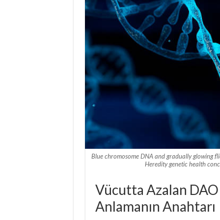
Blue chromosome DNA and gradually glowing fli
Heredity genetic health conc
Vücutta Azalan DAO 
Anlamanın Anahtarı