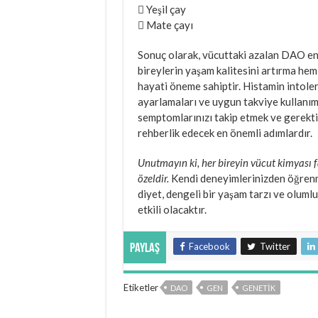
 Yeşil çay
 Mate çayı
Sonuç olarak, vücuttaki azalan DAO enzi
bireylerin yaşam kalitesini artırma hem
hayati öneme sahiptir. Histamin intolera
ayarlamaları ve uygun takviye kullanı
semptomlarınızı takip etmek ve gerekti
rehberlik edecek en önemli adımlardır.
Unutmayın ki, her bireyin vücut kimyası f
özeldir.
Kendi deneyimlerinizden öğrenmek
diyet, dengeli bir yaşam tarzı ve olumlu
etkili olacaktır.
Facebook
Twitter
Paylaş
Etiketler
DAO
GEN
GENETIK